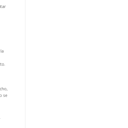
itar
 la
to.
icho,
o se
r