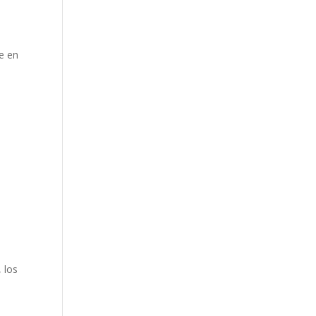
e en
o
 los