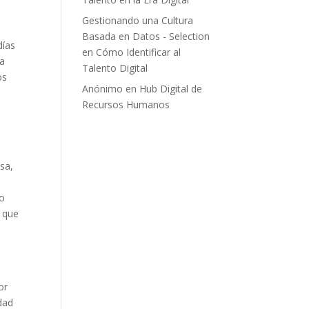
Gestionando una Cultura
Basada en Datos - Selection
días
en
Cómo Identificar al
ia
Talento Digital
os
Anónimo
en
Hub Digital de
Recursos Humanos
esa,
do
a que
or
idad