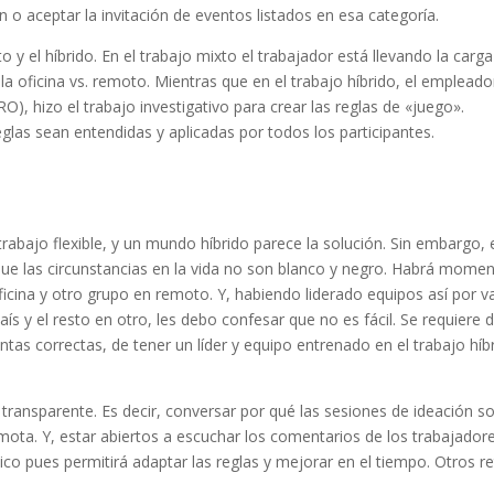
n o aceptar la invitación de eventos listados en esa categoría.
y el híbrido. En el trabajo mixto el trabajador está llevando la carga
la oficina vs. remoto. Mientras que en el trabajo híbrido, el empleado
), hizo el trabajo investigativo para crear las reglas de «juego».
glas sean entendidas y aplicadas por todos los participantes.
bajo flexible, y un mundo híbrido parece la solución. Sin embargo, 
ya que las circunstancias en la vida no son blanco y negro. Habrá mome
icina y otro grupo en remoto. Y, habiendo liderado equipos así por v
 y el resto en otro, les debo confesar que no es fácil. Se requiere 
tas correctas, de tener un líder y equipo entrenado en el trabajo híb
ransparente. Es decir, conversar por qué las sesiones de ideación s
ota. Y, estar abiertos a escuchar los comentarios de los trabajador
tico pues permitirá adaptar las reglas y mejorar en el tiempo. Otros r