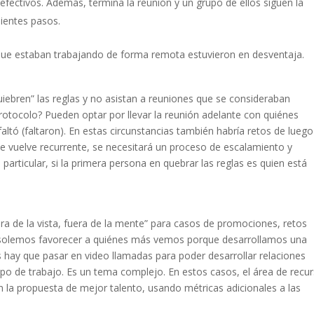
efectivos. Además, termina la reunión y un grupo de ellos siguen la
ientes pasos.
ue estaban trabajando de forma remota estuvieron en desventaja.
iebren” las reglas y no asistan a reuniones que se consideraban
 protocolo? Pueden optar por llevar la reunión adelante con quiénes
 faltó (faltaron). En estas circunstancias también habría retos de luego
o se vuelve recurrente, se necesitará un proceso de escalamiento y
particular, si la primera persona en quebrar las reglas es quien está
era de la vista, fuera de la mente” para casos de promociones, retos
 solemos favorecer a quiénes más vemos porque desarrollamos una
 hay que pasar en video llamadas para poder desarrollar relaciones
o de trabajo. Es un tema complejo. En estos casos, el área de recu
la propuesta de mejor talento, usando métricas adicionales a las
.