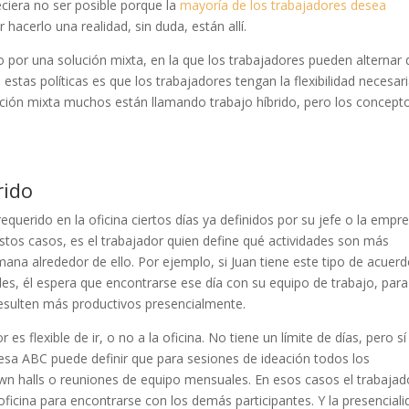
eciera no ser posible porque la
mayoría de los trabajadores desea
 hacerlo una realidad, sin duda, están allí.
por una solución mixta, en la que los trabajadores pueden alternar 
 estas políticas es que los trabajadores tengan la flexibilidad necesar
lución mixta muchos están llamando trabajo híbrido, pero los concept
rido
querido en la oficina ciertos días ya definidos por su jefe o la empr
estos casos, es el trabajador quien define qué actividades son más
ana alrededor de ello. Por ejemplo, si Juan tiene este tipo de acuer
coles, él espera que encontrarse ese día con su equipo de trabajo, par
esulten más productivos presencialmente.
es flexible de ir, o no a la oficina. No tiene un límite de días, pero sí
esa ABC puede definir que para sesiones de ideación todos los
 town halls o reuniones de equipo mensuales. En esos casos el trabajad
oficina para encontrarse con los demás participantes. Y la presencial