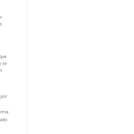
or
os
 que
y se
er
 por
forma
tado