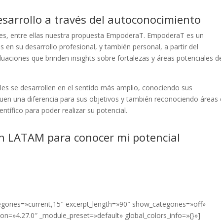
arrollo a través del autoconocimiento
es, entre ellas nuestra propuesta EmpoderaT. EmpoderaT es un
en su desarrollo profesional, y también personal, a partir del
luaciones que brinden insights sobre fortalezas y áreas potenciales d
ales se desarrollen en el sentido más amplio, conociendo sus
en una diferencia para sus objetivos y también reconociendo áreas
ntífico para poder realizar su potencial.
on LATAM para conocer mi potencial
tegories=»current,15″ excerpt_length=»90″ show_categories=»off»
n=»4.27.0″ _module_preset=»default» global_colors_info=»{}»]