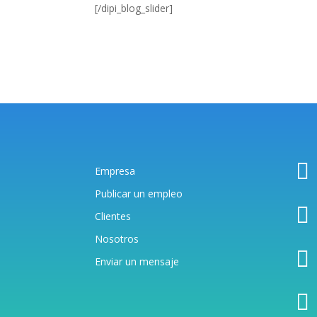
[/dipi_blog_slider]

Empresa
Publicar un empleo

Clientes
Nosotros

Enviar un mensaj
e
