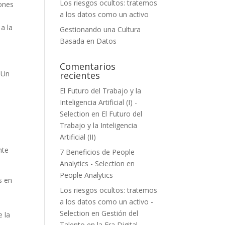
Los riesgos ocultos: tratemos
iones
a los datos como un activo
a la
Gestionando una Cultura
Basada en Datos
Comentarios
 Un
recientes
El Futuro del Trabajo y la
Inteligencia Artificial (I) -
Selection
en
El Futuro del
Trabajo y la Inteligencia
Artificial (II)
nte
7 Beneficios de People
Analytics - Selection
en
People Analytics
s en
Los riesgos ocultos: tratemos
a los datos como un activo -
Selection
en
Gestión del
e la
Talento en la Era Digital