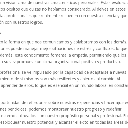
 visión clara de nuestras características personales. Estas evaluac
ntos ocultos que quizás no habíamos considerado. Al delves en estos
torias profesionales que realmente resuenen con nuestra esencia y que 
ión con nuestros logros.
o
a en la forma en que nos comunicamos y colaboramos con los demás.
ones puede manejar mejor situaciones de estrés y conflictos, lo que
demás, este conocimiento fomenta la empatía, permitiendo que los
a su vez promueve un clima organizacional positivo y productivo.
 profesional se ve impulsado por la capacidad de adaptarse a nuevas
imiento de sí mismos son más resilientes y abiertos al cambio. Al
prender de ellos, lo que es esencial en un mundo laboral en consta
portunidad de reflexionar sobre nuestras experiencias y hacer ajuste
iones periódicas, podemos monitorear nuestro progreso y redefinir
estemos alineados con nuestro propósito personal y profesional. En
sbloquear nuestro potencial y alcanzar el éxito en todas las áreas d