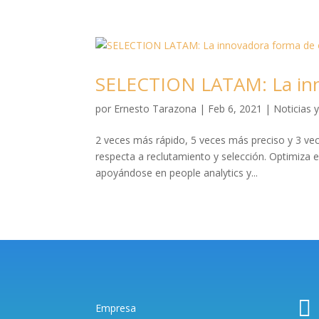
SELECTION LATAM: La inn
por
Ernesto Tarazona
|
Feb 6, 2021
|
Noticias 
2 veces más rápido, 5 veces más preciso y 3 v
respecta a reclutamiento y selección. Optimiza e
apoyándose en people analytics y...

Empresa