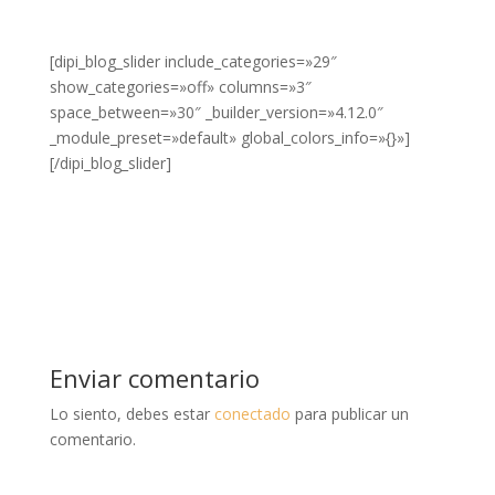
[dipi_blog_slider include_categories=»29″
show_categories=»off» columns=»3″
space_between=»30″ _builder_version=»4.12.0″
_module_preset=»default» global_colors_info=»{}»]
[/dipi_blog_slider]
Enviar comentario
Lo siento, debes estar
conectado
para publicar un
comentario.