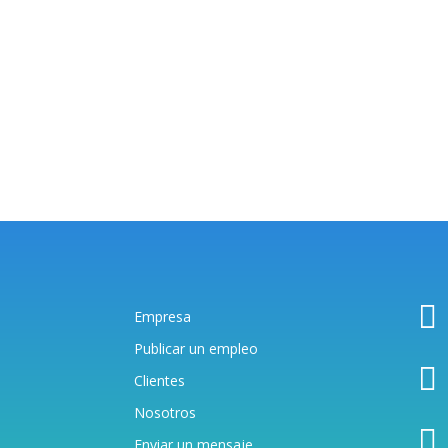

Empresa
Publicar un empleo

Clientes
Nosotros

Enviar un mensaj
e