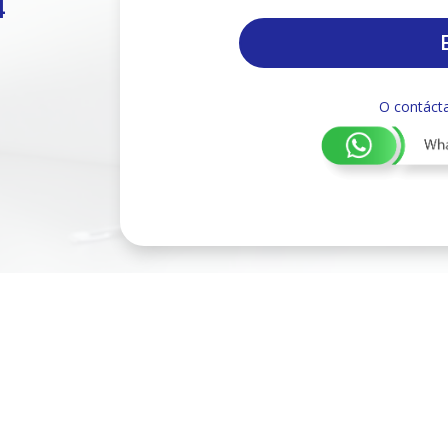
4
O contáct